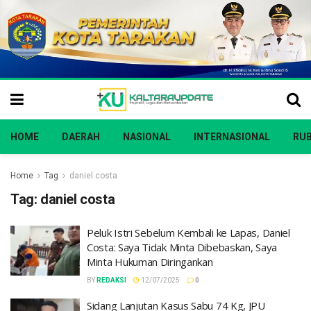
HOME
DAERAH
NASIONAL
INTERNASIONAL
RUB
Home
Tag
daniel costa
Tag:
daniel costa
Peluk Istri Sebelum Kembali ke Lapas, Daniel
Costa: Saya Tidak Minta Dibebaskan, Saya
Minta Hukuman Diringankan
BY
REDAKSI
12/07/2025
0
Sidang Lanjutan Kasus Sabu 74 Kg, JPU