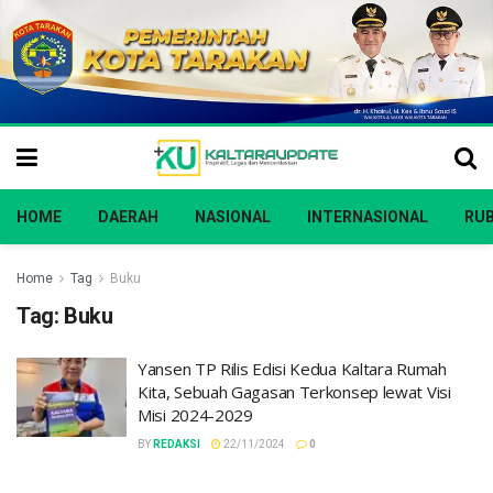
HOME
DAERAH
NASIONAL
INTERNASIONAL
RUB
Home
Tag
Buku
Tag:
Buku
Yansen TP Rilis Edisi Kedua Kaltara Rumah
Kita, Sebuah Gagasan Terkonsep lewat Visi
Misi 2024-2029
BY
REDAKSI
22/11/2024
0