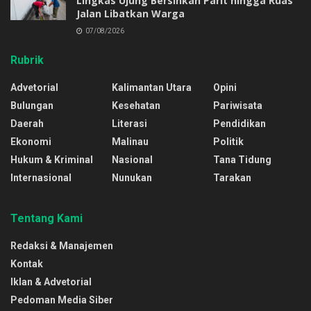
Lingkas Ujung Bersihkan Parit hingga Ruas
Jalan Libatkan Warga
07/08/2026
Rubrik
Advetorial
Kalimantan Utara
Opini
Bulungan
Kesehatan
Pariwisata
Daerah
Literasi
Pendidikan
Ekonomi
Malinau
Politik
Hukum & Kriminal
Nasional
Tana Tidung
Internasional
Nunukan
Tarakan
Tentang Kami
Redaksi & Manajemen
Kontak
Iklan & Advetorial
Pedoman Media Siber