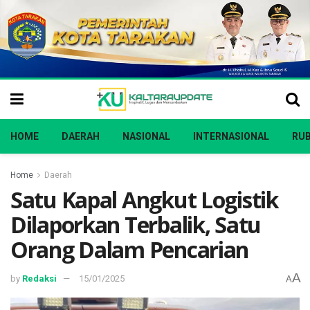
HOME
DAERAH
NASIONAL
INTERNASIONAL
RUB
Home
Daerah
Satu Kapal Angkut Logistik
Dilaporkan Terbalik, Satu
Orang Dalam Pencarian
A
by
Redaksi
15/01/2025
A