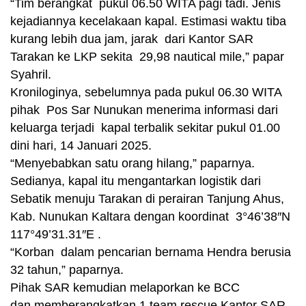
“Tim berangkat pukul 06.50 WITA pagi tadi. Jenis
kejadiannya kecelakaan kapal. Estimasi waktu tiba
kurang lebih dua jam, jarak dari Kantor SAR
Tarakan ke LKP sekita 29,98 nautical mile,” papar
Syahril.
Kroniloginya, sebelumnya pada pukul 06.30 WITA
pihak Pos Sar Nunukan menerima informasi dari
keluarga terjadi kapal terbalik sekitar pukul 01.00
dini hari, 14 Januari 2025.
“Menyebabkan satu orang hilang,” paparnya.
Sedianya, kapal itu mengantarkan logistik dari
Sebatik menuju Tarakan di perairan Tanjung Ahus,
Kab. Nunukan Kaltara dengan koordinat 3°46’38″N
117°49’31.31″E .
“Korban dalam pencarian bernama Hendra berusia
32 tahun,” paparnya.
Pihak SAR kemudian melaporkan ke BCC
dan memberangkatkan 1 team rescue Kantor SAR